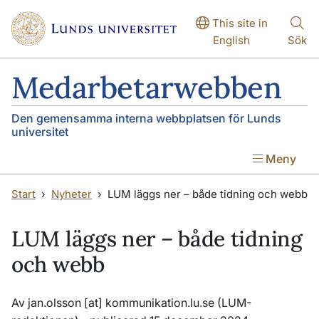
Hoppa till huvudinnehåll
Hoppa till huvudinnehåll
This site in
English
Sök
Medarbetarwebben
Den gemensamma interna webbplatsen för Lunds
universitet
Meny
Start
Nyheter
LUM läggs ner – både tidning och webb
LUM läggs ner – både tidning
och webb
Av
jan
.
olsson
[at]
kommunikation
.
lu
.
se
(LUM-