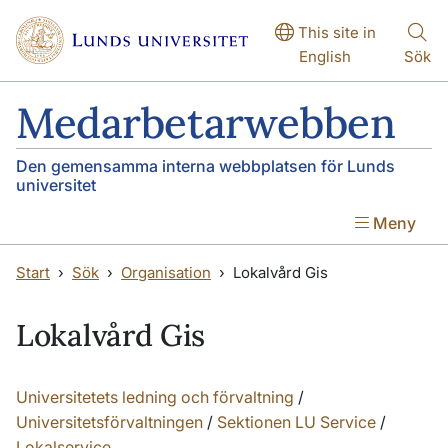
Hoppa till huvudinnehåll
This site in
English
Sök
Medarbetarwebben
Den gemensamma interna webbplatsen för Lunds
universitet
Meny
Start
Sök
Organisation
Lokalvård Gis
Lokalvård Gis
Universitetets ledning och förvaltning
/
Universitetsförvaltningen
/
Sektionen LU Service
/
Lokalservice