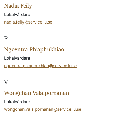
Nadia Feily
Lokalvårdare
nadia.feily@service.lu.se
P
Ngoentra Phiaphukhiao
Lokalvårdare
ngoentra.phiaphukhiao@service.lu.se
V
Wongchan Valaipornanan
Lokalvårdare
wongchan.valaipornanan@service.lu.se