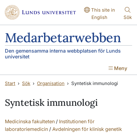
Hoppa till huvudinnehåll
This site in
English
Sök
Medarbetarwebben
Den gemensamma interna webbplatsen för Lunds
universitet
Meny
Start
Sök
Organisation
Syntetisk immunologi
Syntetisk immunologi
Medicinska fakulteten
/
Institutionen för
laboratoriemedicin
/
Avdelningen för klinisk genetik