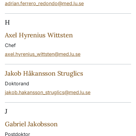
adrian.ferrero_redondo@med.lu.se
H
Axel Hyrenius Wittsten
Chef
axel.hyrenius_wittsten@med.lu.se
Jakob Håkansson Struglics
Doktorand
jakob.hakansson_struglics@med.lu.se
J
Gabriel Jakobsson
Postdoktor