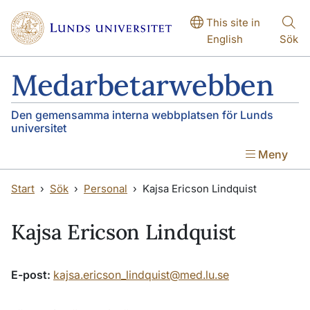
Hoppa till huvudinnehåll
Hoppa till huvudinnehåll
This site in
English
Sök
Medarbetarwebben
Den gemensamma interna webbplatsen för Lunds
universitet
Meny
Start
Sök
Personal
Kajsa Ericson Lindquist
Kajsa Ericson Lindquist
E-post:
kajsa.ericson_lindquist@med.lu.se