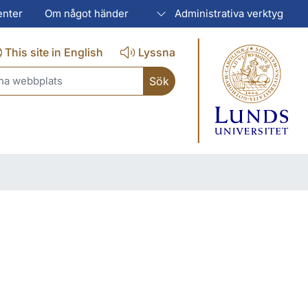
enter
Om något händer
Administrativa verktyg
This site in English
Lyssna
ch