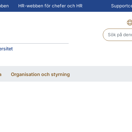
bben
HR-webben för chefer och HR
Supportc
Header sear
rsitet
a
Organisation och styrning