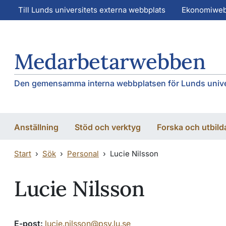
Hoppa till huvudinnehåll
Hoppa till huvudinnehåll
Till Lunds universitets externa webbplats
Ekonomiwe
Medarbetarwebben
Den gemensamma interna webbplatsen för Lunds unive
Anställning
Stöd och verktyg
Forska och utbild
Start
Sök
Personal
Lucie Nilsson
Lucie Nilsson
E-post:
lucie.nilsson@psy.lu.se