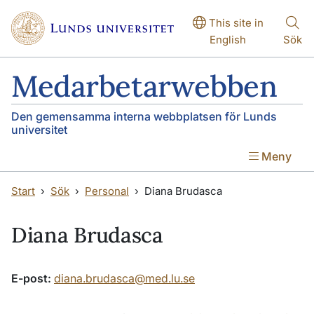
Hoppa till huvudinnehåll
Hoppa till huvudinnehåll
This site in
English
Sök
Medarbetarwebben
Den gemensamma interna webbplatsen för Lunds
universitet
Meny
Start
Sök
Personal
Diana Brudasca
Diana Brudasca
E-post:
diana.brudasca@med.lu.se