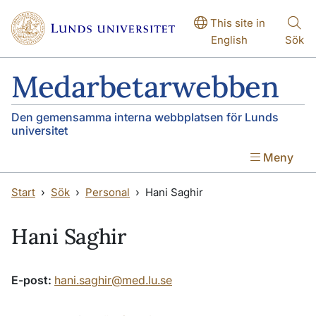
Hoppa till huvudinnehåll
Hoppa till huvudinnehåll
This site in
English
Sök
Medarbetarwebben
Den gemensamma interna webbplatsen för Lunds
universitet
Meny
Start
Sök
Personal
Hani Saghir
Hani Saghir
E-post:
hani.saghir@med.lu.se