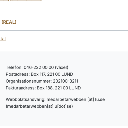
k (REAL)
tal
Telefon: 046-222 00 00 (växel)
Postadress: Box 117, 221 00 LUND
Organisationsnummer: 202100-3211
Fakturaadress: Box 188, 221 00 LUND
Webbplatsansvarig:
medarbetarwebben
[at]
lu
.
se
(medarbetarwebben[at]lu[dot]se)