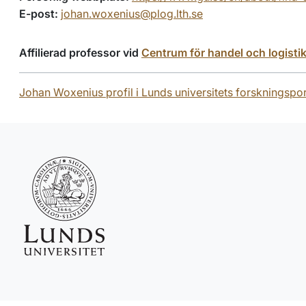
E-post:
johan.woxenius@plog.lth.se
Affilierad professor vid
Centrum för handel och logisti
Johan Woxenius profil i Lunds universitets forskningspor