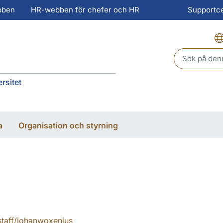
bben
HR-webben för chefer och HR
Supportc
Header sear
rsitet
a
Organisation och styrning
staff/johanwoxenius