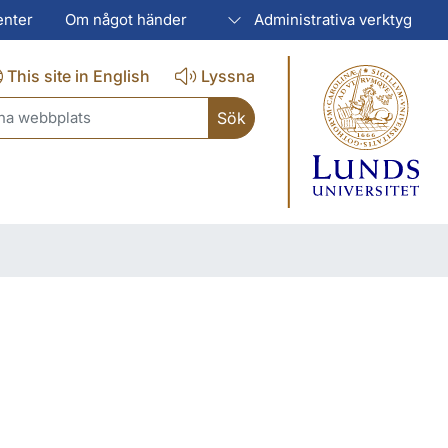
enter
Om något händer
Administrativa verktyg
This site in English
Lyssna
ch