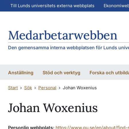
Hoppa till huvudinnehåll
Hoppa till huvudinnehåll
Till Lunds universitets externa webbplats
Ekonomiwe
Medarbetarwebben
Den gemensamma interna webbplatsen för Lunds unive
Anställning
Stöd och verktyg
Forska och utbild
Start
Sök
Personal
Johan Woxenius
Johan Woxenius
Personlig webbplats:
https://www.gu.se/en/about/find-