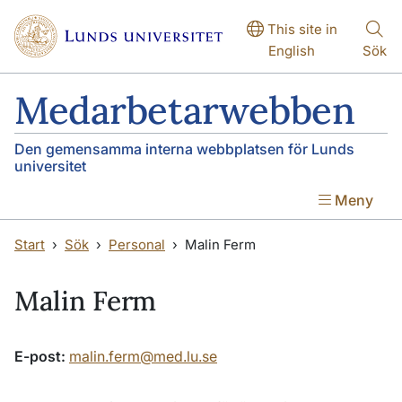
Hoppa till huvudinnehåll
Hoppa till huvudinnehåll
This site in
English
Sök
Medarbetarwebben
Den gemensamma interna webbplatsen för Lunds
universitet
Meny
Start
Sök
Personal
Malin Ferm
Malin Ferm
E-post:
malin.ferm@med.lu.se