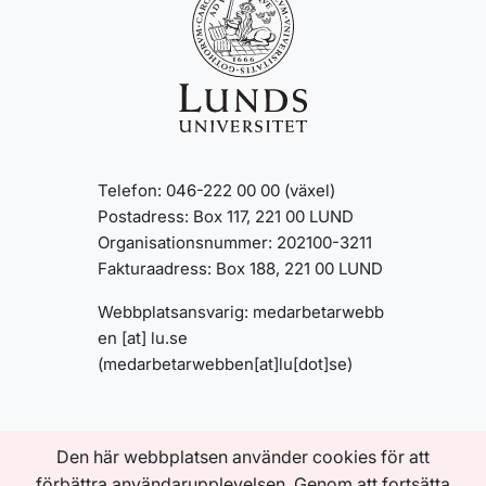
Telefon: 046-222 00 00 (växel)
Postadress: Box 117, 221 00 LUND
Organisationsnummer: 202100-3211
Fakturaadress: Box 188, 221 00 LUND
Webbplatsansvarig:
medarbetarwebb
en
[at]
lu
.
se
(medarbetarwebben[at]lu[dot]se)
INFORMATION OM
Den här webbplatsen använder cookies för att
MEDARBETARWEBBEN
Om den här webbplatsen
förbättra användarupplevelsen. Genom att fortsätta