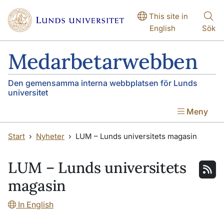
Hoppa till huvudinnehåll
Hoppa till huvudinnehåll
This site in
English
Sök
Medarbetarwebben
Den gemensamma interna webbplatsen för Lunds
universitet
Meny
Start
Nyheter
LUM – Lunds universitets magasin
LUM – Lunds universitets
magasin
In English