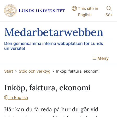
Hoppa till huvudinnehåll
Hoppa till huvudinnehåll
This site in
English
Sök
Medarbetarwebben
Den gemensamma interna webbplatsen för Lunds
universitet
Meny
Start
Stöd och verktyg
Inköp, faktura, ekonomi
Inköp, faktura, ekonomi
In English
Här kan du få reda på hur du gör vid