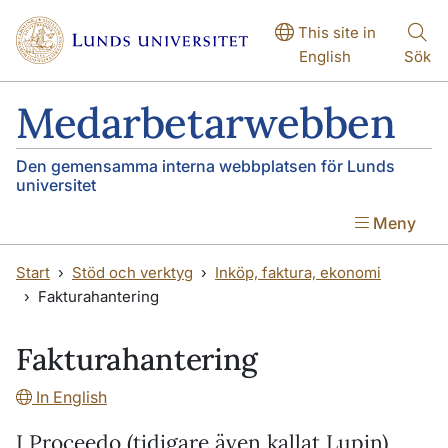
Hoppa till huvudinnehåll
Hoppa till huvudinnehåll
This site in
English
Sök
Medarbetarwebben
Den gemensamma interna webbplatsen för Lunds
universitet
Meny
Start
Stöd och verktyg
Inköp, faktura, ekonomi
Fakturahantering
Fakturahantering
In English
I Proceedo (tidigare även kallat Lupin)