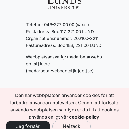
Telefon: 046-222 00 00 (växel)
Postadress: Box 117, 221 00 LUND
Organisationsnummer: 202100-3211
Fakturaadress: Box 188, 221 00 LUND
Webbplatsansvarig:
medarbetarwebb
en
[at]
lu
.
se
(medarbetarwebben[at]lu[dot]se)
INFORMATION OM
Den här webbplatsen använder cookies för att
MEDARBETARWEBBEN
Om den här webbplatsen
förbättra användarupplevelsen. Genom att fortsätta
Tillgänglighetsredogörelse
använda webbplatsen samtycker du till att cookies
Behandling av personuppgifter
används enligt vår
cookie-policy
.
Jag förstår
Nej tack