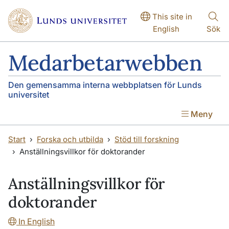
Hoppa till huvudinnehåll
Hoppa till huvudinnehåll
This site in
English
Sök
Medarbetarwebben
Den gemensamma interna webbplatsen för Lunds
universitet
Meny
Start
Forska och utbilda
Stöd till forskning
Anställningsvillkor för doktorander
Anställningsvillkor för
doktorander
In English