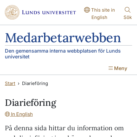
Hoppa till huvudinnehåll
Hoppa till huvudinnehåll
This site in
English
Sök
Medarbetarwebben
Den gemensamma interna webbplatsen för Lunds
universitet
Meny
Start
Diarieföring
Diarieföring
In English
På denna sida hittar du information om