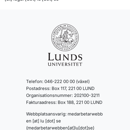
Telefon: 046-222 00 00 (växel)
Postadress: Box 117, 221 00 LUND
Organisationsnummer: 202100-3211
Fakturaadress: Box 188, 221 00 LUND
Webbplatsansvarig:
medarbetarwebb
en
[at]
lu
[dot]
se
(medarbetarwebben[at]lu[dot]se)