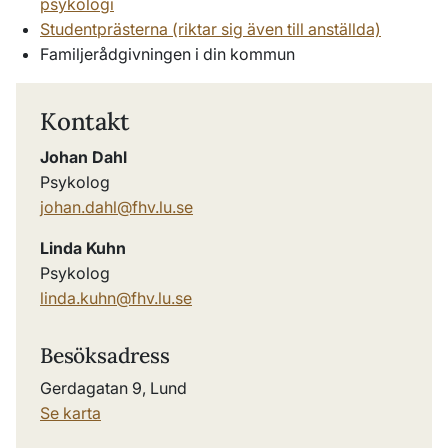
psykologi
Studentprästerna (riktar sig även till anställda)
Familjerådgivningen i din kommun
Kontakt
Johan Dahl
Psykolog
johan.dahl@fhv.lu.se
Linda Kuhn
Psykolog
linda.kuhn@fhv.lu.se
Besöksadress
Gerdagatan 9, Lund
Se karta