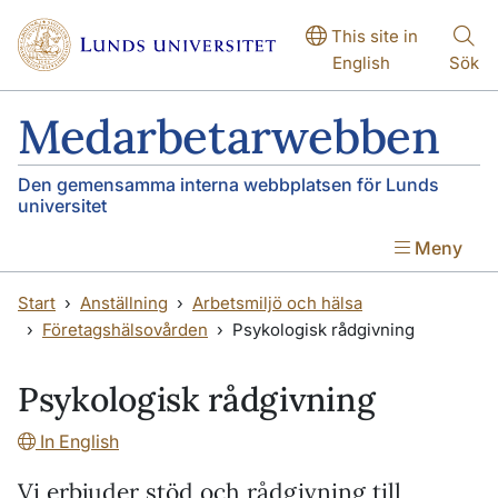
Hoppa till huvudinnehåll
Hoppa till huvudinnehåll
This site in
English
Sök
Medarbetarwebben
Den gemensamma interna webbplatsen för Lunds
universitet
Meny
Start
Anställning
Arbetsmiljö och hälsa
Företagshälsovården
Psykologisk rådgivning
Psykologisk rådgivning
In English
Vi erbjuder stöd och rådgivning till