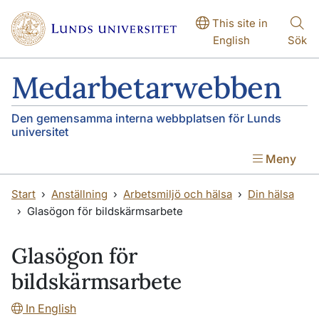
Hoppa till huvudinnehåll
Hoppa till huvudinnehåll
This site in
English
Sök
Medarbetarwebben
Den gemensamma interna webbplatsen för Lunds
universitet
Meny
Start
Anställning
Arbetsmiljö och hälsa
Din hälsa
Glasögon för bildskärmsarbete
Glasögon för
bildskärmsarbete
In English