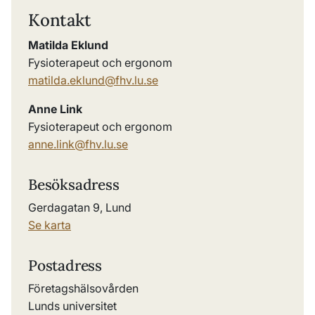
Kontakt
Matilda Eklund
Fysioterapeut och ergonom
matilda.eklund@fhv.lu.se
Anne Link
Fysioterapeut och ergonom
anne.link@fhv.lu.se
Besöksadress
Gerdagatan 9, Lund
Se karta
Postadress
Företagshälsovården
Lunds universitet