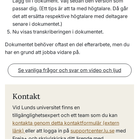
Lägg till i dokument. Välj sedan den version som
passar dig. (Ett tips är att ta med högtalare. Då går
det att ersätta respektive högtalare med deltagare
senare i dokumentet.)
Nu visas transkriberingen i dokumentet.
Dokumentet behöver oftast en del efterarbete, men du
har en grund att jobba vidare på.
Se vanliga frågor och svar om video och ljud
Kontakt
Vid Lunds universitet finns en
tillgänglighetsexpert och ett team som du kan
kontakta genom detta kontaktformulär (extern
länk)
eller att logga in på
supportcenter.lu.se
med
Freja+ och skriv/skicka ditt ärende med