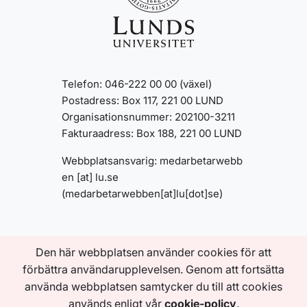
Telefon: 046-222 00 00 (växel)
Postadress: Box 117, 221 00 LUND
Organisationsnummer: 202100-3211
Fakturaadress: Box 188, 221 00 LUND
Webbplatsansvarig:
medarbetarwebb
en
[at]
lu
.
se
(medarbetarwebben[at]lu[dot]se)
INFORMATION OM
Den här webbplatsen använder cookies för att
MEDARBETARWEBBEN
Om den här webbplatsen
förbättra användarupplevelsen. Genom att fortsätta
Tillgänglighetsredogörelse
använda webbplatsen samtycker du till att cookies
Behandling av personuppgifter
används enligt vår
cookie-policy
.