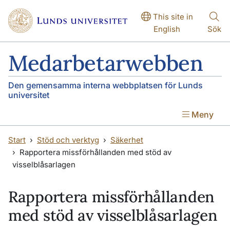
Hoppa till huvudinnehåll
Hoppa till huvudinnehåll
This site in
English
Sök
Medarbetarwebben
Den gemensamma interna webbplatsen för Lunds
universitet
Meny
Start
Stöd och verktyg
Säkerhet
Rapportera missförhållanden med stöd av
visselblåsarlagen
Rapportera missförhållanden
med stöd av visselblåsarlagen