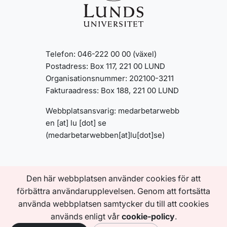
Telefon: 046-222 00 00 (växel)
Postadress: Box 117, 221 00 LUND
Organisationsnummer: 202100-3211
Fakturaadress: Box 188, 221 00 LUND
Webbplatsansvarig:
medarbetarwebb
en
[at]
lu
[dot]
se
(medarbetarwebben[at]lu[dot]se)
INFORMATION OM
Den här webbplatsen använder cookies för att
MEDARBETARWEBBEN
Om den här webbplatsen
förbättra användarupplevelsen. Genom att fortsätta
Tillgänglighetsredogörelse
använda webbplatsen samtycker du till att cookies
Behandling av personuppgifter
används enligt vår
cookie-policy
.