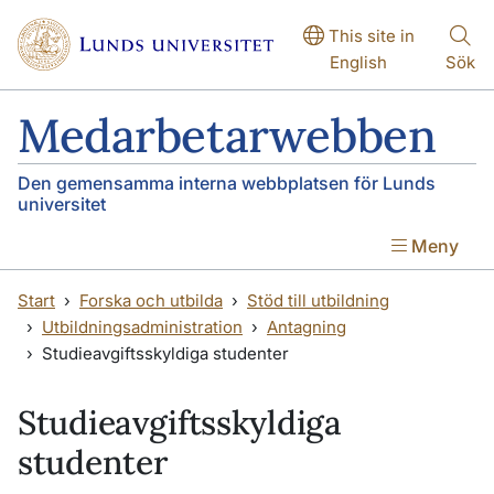
Hoppa till huvudinnehåll
Hoppa till huvudinnehåll
This site in
English
Sök
Medarbetarwebben
Den gemensamma interna webbplatsen för Lunds
universitet
Meny
Start
Forska och utbilda
Stöd till utbildning
Utbildningsadministration
Antagning
Studieavgiftsskyldiga studenter
Studieavgiftsskyldiga
studenter