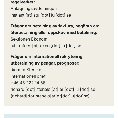
regelverket:
Antagningsavdelningen
instlant
[at]
stu
[dot]
lu
[dot]
se
Frågor om betalning av faktura, begäran om
återbetalning eller uppskov med betalning:
Sektionen Ekonomi
tuitionfees
[at]
eken
[dot]
lu
[dot]
se
Frågor om internationell rekrytering,
utbetalning av pengar, prognoser:
Richard Stenelo
Internationell chef
+46 46 222 14 66
richard
[dot]
stenelo
[at]
er
[dot]
lu
[dot]
se
(richard[dot]stenelo[at]er[dot]lu[dot]se)