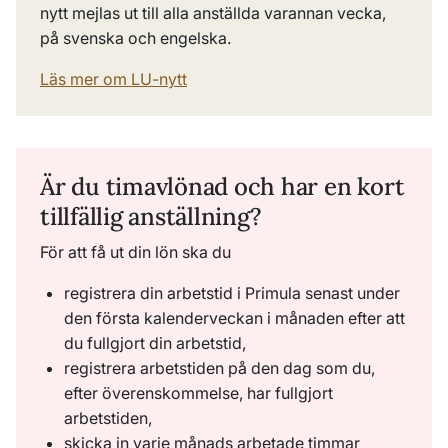
nytt mejlas ut till alla anställda varannan vecka,
på svenska och engelska.
Läs mer om LU-nytt
Är du timavlönad och har en kort
tillfällig anställning?
För att få ut din lön ska du
registrera din arbetstid i Primula senast under
den första kalenderveckan i månaden efter att
du fullgjort din arbetstid,
registrera arbetstiden på den dag som du,
efter överenskommelse, har fullgjort
arbetstiden,
skicka in varje månads arbetade timmar