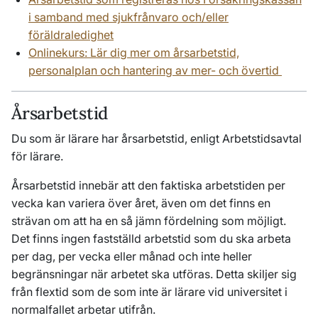
i samband med sjukfrånvaro och/eller
föräldraledighet
Onlinekurs: Lär dig mer om årsarbetstid,
personalplan och hantering av mer- och övertid
Årsarbetstid
Du som är lärare har årsarbetstid, enligt Arbetstidsavtal
för lärare.
Årsarbetstid innebär att den faktiska arbetstiden per
vecka kan variera över året, även om det finns en
strävan om att ha en så jämn fördelning som möjligt.
Det finns ingen fastställd arbetstid som du ska arbeta
per dag, per vecka eller månad och inte heller
begränsningar när arbetet ska utföras. Detta skiljer sig
från flextid som de som inte är lärare vid universitet i
normalfallet arbetar utifrån.