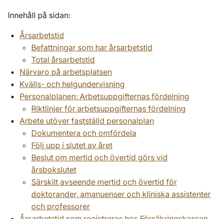
Innehåll på sidan:
Årsarbetstid
Befattningar som har årsarbetstid
Total årsarbetstid
Närvaro på arbetsplatsen
Kvälls- och helgundervisning
Personalplanen: Arbetsuppgifternas fördelning
Riktlinjer för arbetsuppgifternas fördelning
Arbete utöver fastställd personalplan
Dokumentera och omfördela
Följ upp i slutet av året
Beslut om mertid och övertid görs vid
årsbokslutet
Särskilt avseende mertid och övertid för
doktorander, amanuenser och kliniska assistenter
och professorer
Årsarbetstid som registreras hos Försäkringskassan