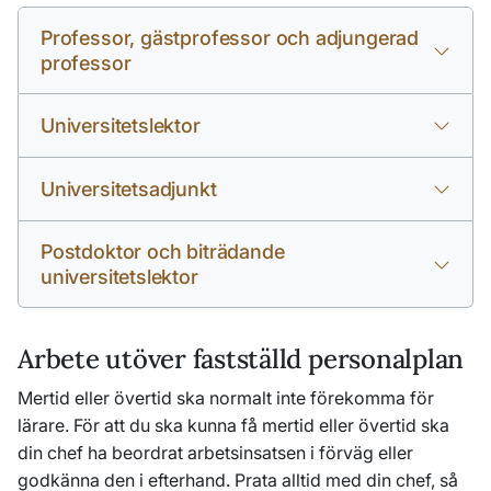
Professor, gästprofessor och adjungerad
professor
Universitetslektor
Universitetsadjunkt
Postdoktor och biträdande
universitetslektor
Arbete utöver fastställd personalplan
Mertid eller övertid ska normalt inte förekomma för
lärare. För att du ska kunna få mertid eller övertid ska
din chef ha beordrat arbetsinsatsen i förväg eller
godkänna den i efterhand. Prata alltid med din chef, så