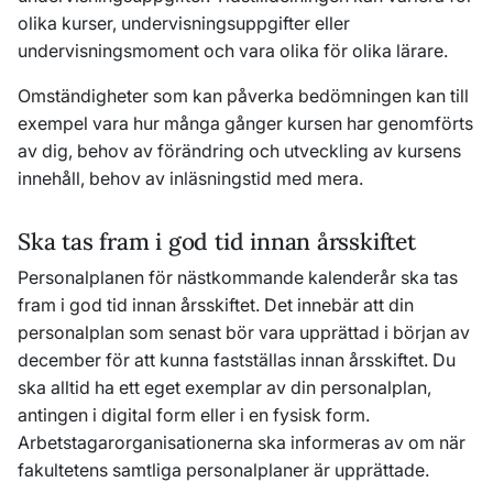
olika kurser, undervisningsuppgifter eller
undervisningsmoment och vara olika för olika lärare.
Omständigheter som kan påverka bedömningen kan till
exempel vara hur många gånger kursen har genomförts
av dig, behov av förändring och utveckling av kursens
innehåll, behov av inläsningstid med mera.
Ska tas fram i god tid innan årsskiftet
Personalplanen för nästkommande kalenderår ska tas
fram i god tid innan årsskiftet. Det innebär att din
personalplan som senast bör vara upprättad i början av
december för att kunna fastställas innan årsskiftet. Du
ska alltid ha ett eget exemplar av din personalplan,
antingen i digital form eller i en fysisk form.
Arbetstagarorganisationerna ska informeras av om när
fakultetens samtliga personalplaner är upprättade.