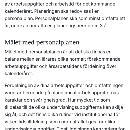
av arbetsuppgifter och arbetstid för det kommande
kalenderåret. Planeringen ska redovisas i en
personalplan. Personalplanen ska som minst omfatta ett
år, och kan omfatta en planeringsperiod om 3 år.
Målet med personalplanen
Målet med personalplanen är att det ska finnas en
balans mellan en lärares olika normalt förekommande
arbetsuppgifter och årsarbetstidens fördelning över
kalenderåret.
Fördelningen av dina arbetsuppgifter och omfattningen
varierar beroende på bland annat arbetsuppgifternas
karaktär och svårighetsgrad. Hur mycket tid som
tilldelas till de olika undervisningsuppgifterna kan skilja
sig åt, och det finns olika rutiner vid institutionerna för
vilken tidstilldelning som i normalfallet ges för olika
undervisningsuppgifter. Tidstilldelningen kan variera för