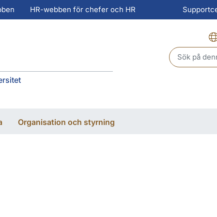
bben
HR-webben för chefer och HR
Supportc
Header sear
rsitet
a
Organisation och styrning