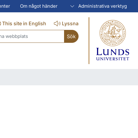
enter
Om något händer
Administrativa verktyg
This site in English
Lyssna
ch