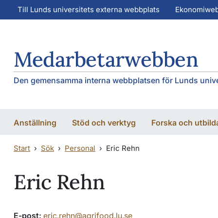
Hoppa till huvudinnehåll
Hoppa till huvudinnehåll
Till Lunds universitets externa webbplats
Ekonomiwe
Medarbetarwebben
Den gemensamma interna webbplatsen för Lunds unive
Anställning
Stöd och verktyg
Forska och utbild
Start
Sök
Personal
Eric Rehn
Eric Rehn
E-post:
eric.rehn@agrifood.lu.se