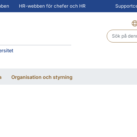
bben
HR-webben för chefer och HR
Supportc
Header sear
rsitet
a
Organisation och styrning