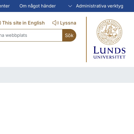
enter
Om något händer
Administrativa verktyg
This site in English
Lyssna
ch