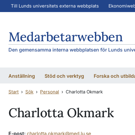
Hoppa till huvudinnehåll
Hoppa till huvudinnehåll
Till Lunds universitets externa webbplats
Ekonomiwe
Medarbetarwebben
Den gemensamma interna webbplatsen för Lunds unive
Anställning
Stöd och verktyg
Forska och utbild
Start
Sök
Personal
Charlotta Okmark
Charlotta Okmark
E-post:
charlotta.okmark@med.lu.se