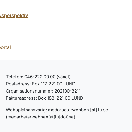
ivsperspektiv
portal
Telefon: 046-222 00 00 (växel)
Postadress: Box 117, 221 00 LUND
Organisationsnummer: 202100-3211
Fakturaadress: Box 188, 221 00 LUND
Webbplatsansvarig:
medarbetarwebben
[at]
lu
.
se
(medarbetarwebben[at]lu[dot]se)