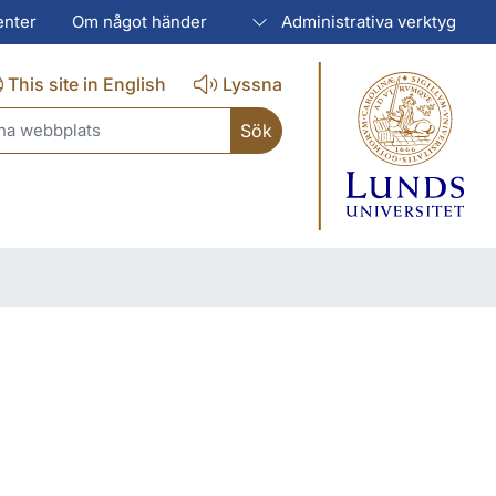
enter
Om något händer
Administrativa verktyg
This site in English
Lyssna
ch