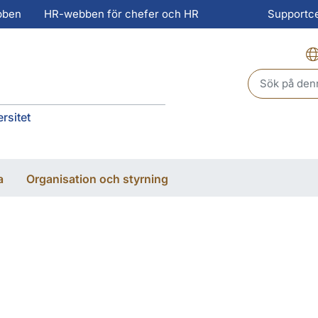
bben
HR-webben för chefer och HR
Supportc
Header sear
rsitet
a
Organisation och styrning