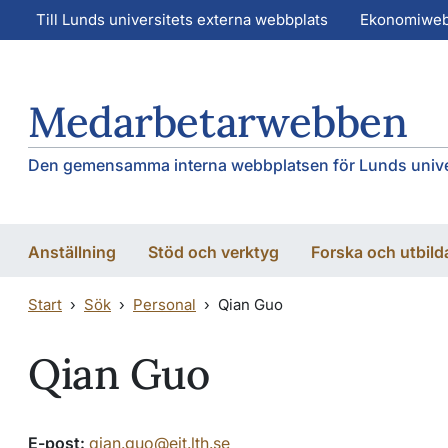
Hoppa till huvudinnehåll
Hoppa till huvudinnehåll
Till Lunds universitets externa webbplats
Ekonomiwe
Medarbetarwebben
Den gemensamma interna webbplatsen för Lunds unive
Anställning
Stöd och verktyg
Forska och utbild
Start
Sök
Personal
Qian Guo
Qian Guo
E-post:
qian.guo@eit.lth.se