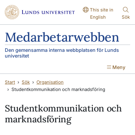
Hoppa till huvudinnehåll
This site in
English
Sök
Medarbetarwebben
Den gemensamma interna webbplatsen för Lunds
universitet
Meny
Start
Sök
Organisation
Studentkommunikation och marknadsföring
Studentkommunikation och
marknadsföring