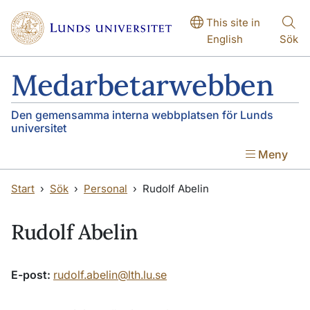
Hoppa till huvudinnehåll
Hoppa till huvudinnehåll
This site in
English
Sök
Medarbetarwebben
Den gemensamma interna webbplatsen för Lunds
universitet
Meny
Start
Sök
Personal
Rudolf Abelin
Rudolf Abelin
E-post:
rudolf.abelin@lth.lu.se