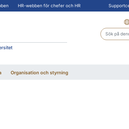
bben
HR-webben för chefer och HR
Supportc
Header sear
rsitet
a
Organisation och styrning