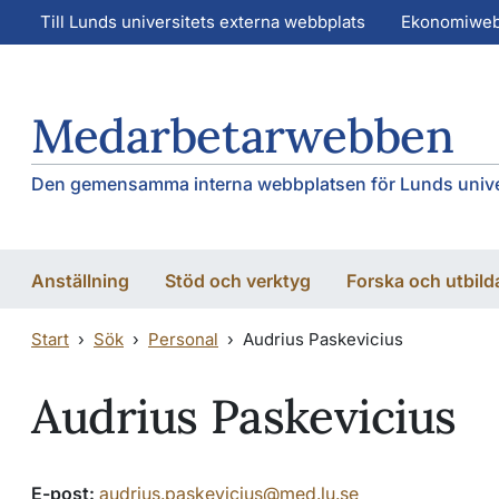
Hoppa till huvudinnehåll
Hoppa till huvudinnehåll
Till Lunds universitets externa webbplats
Ekonomiwe
Medarbetarwebben
Den gemensamma interna webbplatsen för Lunds unive
Anställning
Stöd och verktyg
Forska och utbild
Start
Sök
Personal
Audrius Paskevicius
Audrius Paskevicius
E-post:
audrius.paskevicius@med.lu.se