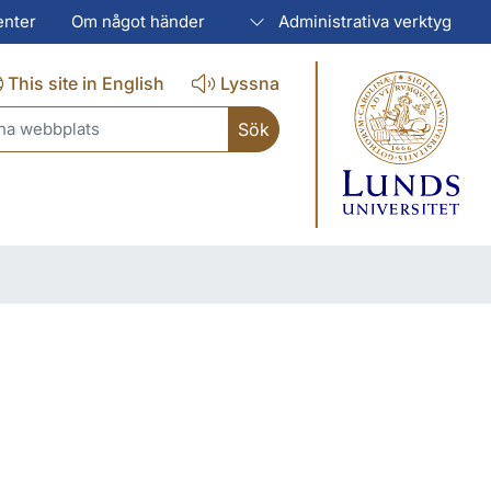
enter
Om något händer
Administrativa verktyg
This site in English
Lyssna
ch