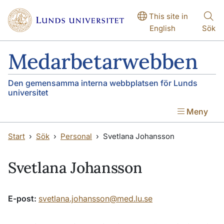
Hoppa till huvudinnehåll
Hoppa till huvudinnehåll
This site in
English
Sök
Medarbetarwebben
Den gemensamma interna webbplatsen för Lunds
universitet
Meny
Start
Sök
Personal
Svetlana Johansson
Svetlana Johansson
E-post:
svetlana.johansson@med.lu.se