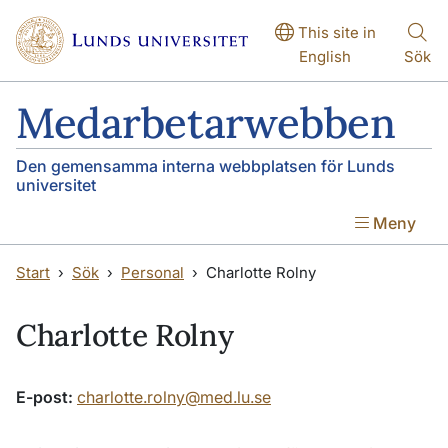
Hoppa till huvudinnehåll
Hoppa till huvudinnehåll
This site in
English
Sök
Medarbetarwebben
Den gemensamma interna webbplatsen för Lunds
universitet
Meny
Start
Sök
Personal
Charlotte Rolny
Charlotte Rolny
E-post:
charlotte.rolny@med.lu.se