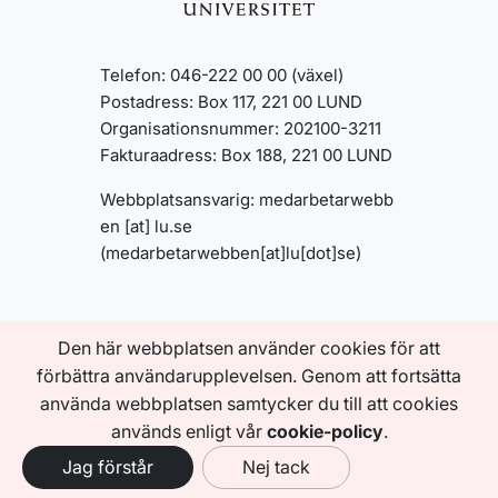
Telefon: 046-222 00 00 (växel)
Postadress: Box 117, 221 00 LUND
Organisationsnummer: 202100-3211
Fakturaadress: Box 188, 221 00 LUND
Webbplatsansvarig:
medarbetarwebb
en
[at]
lu
.
se
(medarbetarwebben[at]lu[dot]se)
INFORMATION OM
Den här webbplatsen använder cookies för att
MEDARBETARWEBBEN
Om den här webbplatsen
förbättra användarupplevelsen. Genom att fortsätta
Tillgänglighetsredogörelse
använda webbplatsen samtycker du till att cookies
Behandling av personuppgifter
används enligt vår
cookie-policy
.
Jag förstår
Nej tack