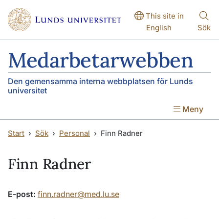
Hoppa till huvudinnehåll
Hoppa till huvudinnehåll
This site in
English
Sök
Medarbetarwebben
Den gemensamma interna webbplatsen för Lunds
universitet
Meny
Start
Sök
Personal
Finn Radner
Finn Radner
E-post:
finn.radner@med.lu.se