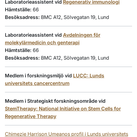
Laboratorieassistent vid
Regenerativ immunologi
Hämtställe:
66
Besöksadress:
BMC A12, Sölvegatan 19, Lund
Laboratorieassistent vid
Avdelningen för
molekylärmedicin och genterapi
Hämtställe:
66
Besöksadress:
BMC A12, Sölvegatan 19, Lund
Medlem i forskningsmiljö vid
LUCC: Lunds
universitets cancercentrum
Medlem i Strategiskt forskningsområde vid
StemTherapy: National Initiative on Stem Cells for
Regenerative Therapy
Chimezie Harrison Umeanos profil i Lunds universitets