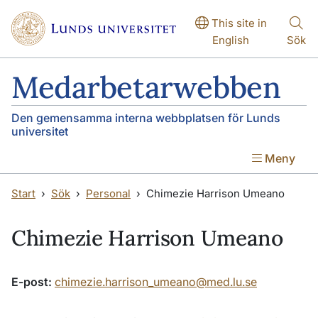
Hoppa till huvudinnehåll
Hoppa till huvudinnehåll
This site in
English
Sök
Medarbetarwebben
Den gemensamma interna webbplatsen för Lunds
universitet
Meny
Start
Sök
Personal
Chimezie Harrison Umeano
Chimezie Harrison Umeano
E-post:
chimezie.harrison_umeano@med.lu.se