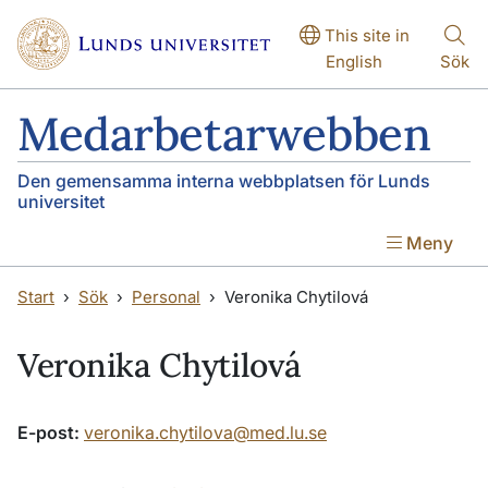
Hoppa till huvudinnehåll
Hoppa till huvudinnehåll
This site in
English
Sök
Medarbetarwebben
Den gemensamma interna webbplatsen för Lunds
universitet
Meny
Start
Sök
Personal
Veronika Chytilová
Veronika Chytilová
E-post:
veronika.chytilova@med.lu.se