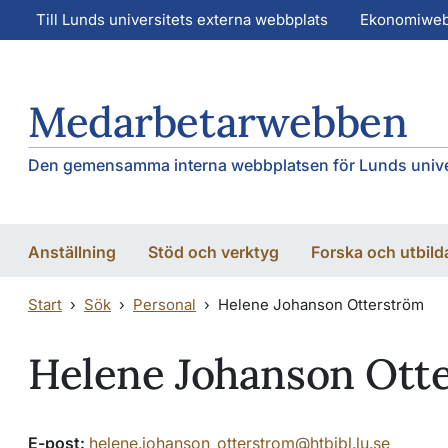
Hoppa till huvudinnehåll
Hoppa till huvudinnehåll
Till Lunds universitets externa webbplats
Ekonomiwe
Medarbetarwebben
Den gemensamma interna webbplatsen för Lunds unive
Anställning
Stöd och verktyg
Forska och utbild
Start
Sök
Personal
Helene Johanson Otterström
Helene Johanson Ott
E-post:
helene.johanson_otterstrom@htbibl.lu.se