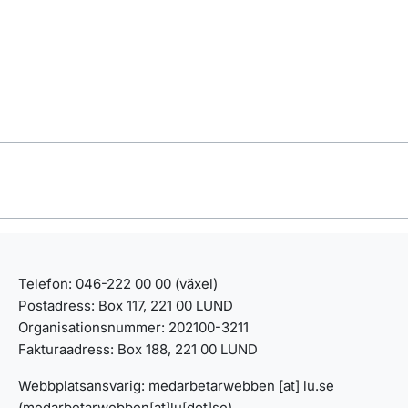
Telefon: 046-222 00 00 (växel)
Postadress: Box 117, 221 00 LUND
Organisationsnummer: 202100-3211
Fakturaadress: Box 188, 221 00 LUND
Webbplatsansvarig:
medarbetarwebben
[at]
lu
.
se
(medarbetarwebben[at]lu[dot]se)