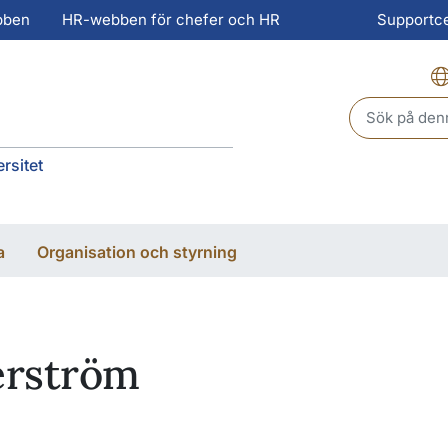
bben
HR-webben för chefer och HR
Supportc
Header sear
rsitet
a
Organisation och styrning
erström