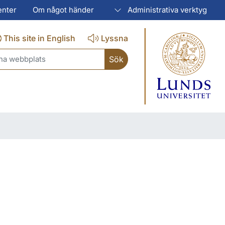
enter
Om något händer
Administrativa verktyg
This site in English
Lyssna
ch