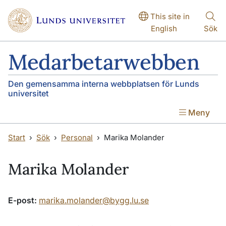
Hoppa till huvudinnehåll
Hoppa till huvudinnehåll
This site in
English
Sök
Medarbetarwebben
Den gemensamma interna webbplatsen för Lunds
universitet
Meny
Start
Sök
Personal
Marika Molander
Marika Molander
E-post:
marika.molander@bygg.lu.se